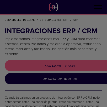
ES
CONTACTO
CA
EN
DESARROLLO DIGITAL / INTEGRACIONES ERP / CRM
FR
DE
INTEGRACIONES ERP / CRM
IT
PT
Implementamos integraciones con ERP y CRM para conectar
sistemas, centralizar datos y mejorar la operativa, reduciendo
tareas manuales y facilitando una gestión más coherente y
eficiente.
ANALIZAMOS TU CASO
CONTACTA CON NOSOTROS
Cuando trabajamos en un proyecto de integración con ERP o CRM, no lo
entendemos como una conexión puntual entre plataformas ni como una
capa técnica aislada dentro del sistema digital. Lo abordamos como una