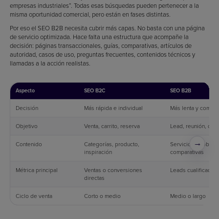
empresas industriales”. Todas esas búsquedas pueden pertenecer a la
misma oportunidad comercial, pero están en fases distintas.
Por eso el SEO B2B necesita cubrir más capas. No basta con una página
de servicio optimizada. Hace falta una estructura que acompañe la
decisión: páginas transaccionales, guías, comparativas, artículos de
autoridad, casos de uso, preguntas frecuentes, contenidos técnicos y
llamadas a la acción realistas.
Aspecto
SEO B2C
SEO B2B
Decisión
Más rápida e individual
Más lenta y compar
Objetivo
Venta, carrito, reserva
Lead, reunión, con
→
Contenido
Categorías, producto,
Servicios, problem
inspiración
comparativas
Métrica principal
Ventas o conversiones
Leads cualificados 
directas
Ciclo de venta
Corto o medio
Medio o largo