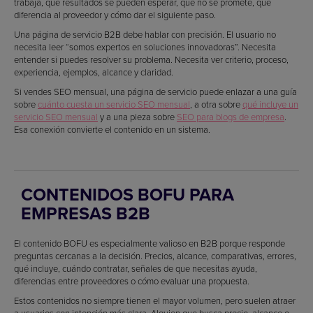
trabaja, qué resultados se pueden esperar, qué no se promete, qué
diferencia al proveedor y cómo dar el siguiente paso.
Una página de servicio B2B debe hablar con precisión. El usuario no
necesita leer “somos expertos en soluciones innovadoras”. Necesita
entender si puedes resolver su problema. Necesita ver criterio, proceso,
experiencia, ejemplos, alcance y claridad.
Si vendes SEO mensual, una página de servicio puede enlazar a una guía
sobre
cuánto cuesta un servicio SEO mensual
, a otra sobre
qué incluye un
servicio SEO mensual
y a una pieza sobre
SEO para blogs de empresa
.
Esa conexión convierte el contenido en un sistema.
CONTENIDOS BOFU PARA
EMPRESAS B2B
El contenido BOFU es especialmente valioso en B2B porque responde
preguntas cercanas a la decisión. Precios, alcance, comparativas, errores,
qué incluye, cuándo contratar, señales de que necesitas ayuda,
diferencias entre proveedores o cómo evaluar una propuesta.
Estos contenidos no siempre tienen el mayor volumen, pero suelen atraer
a usuarios con intención más clara. Alguien que busca precio, alcance o