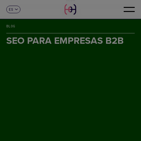
ES
CONTACTO
CA
EN
BLOG
FR
DE
SEO PARA EMPRESAS B2B
IT
PT