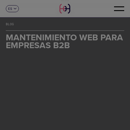
ES
CONTACTO
CA
EN
BLOG
FR
DE
MANTENIMIENTO WEB PARA
IT
EMPRESAS B2B
PT