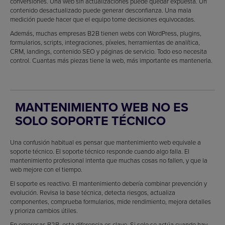
conversiones. Una web sin actualizaciones puede quedar expuesta. Un
contenido desactualizado puede generar desconfianza. Una mala
medición puede hacer que el equipo tome decisiones equivocadas.
Además, muchas empresas B2B tienen webs con WordPress, plugins,
formularios, scripts, integraciones, píxeles, herramientas de analítica,
CRM, landings, contenido SEO y páginas de servicio. Todo eso necesita
control. Cuantas más piezas tiene la web, más importante es mantenerla.
MANTENIMIENTO WEB NO ES
SOLO SOPORTE TÉCNICO
Una confusión habitual es pensar que mantenimiento web equivale a
soporte técnico. El soporte técnico responde cuando algo falla. El
mantenimiento profesional intenta que muchas cosas no fallen, y que la
web mejore con el tiempo.
El soporte es reactivo. El mantenimiento debería combinar prevención y
evolución. Revisa la base técnica, detecta riesgos, actualiza
componentes, comprueba formularios, mide rendimiento, mejora detalles
y prioriza cambios útiles.
En empresas B2B, esta diferencia es clave. Si solo se actúa cuando hay