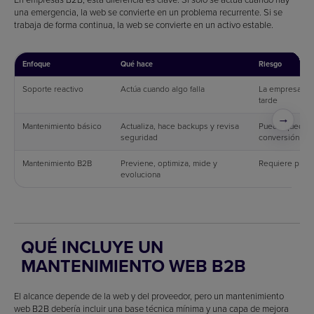
una emergencia, la web se convierte en un problema recurrente. Si se
trabaja de forma continua, la web se convierte en un activo estable.
Enfoque
Qué hace
Riesgo
Soporte reactivo
Actúa cuando algo falla
La empresa de
tarde
→
Mantenimiento básico
Actualiza, hace backups y revisa
Puede quedars
seguridad
conversión o 
Mantenimiento B2B
Previene, optimiza, mide y
Requiere proce
evoluciona
QUÉ INCLUYE UN
MANTENIMIENTO WEB B2B
El alcance depende de la web y del proveedor, pero un mantenimiento
web B2B debería incluir una base técnica mínima y una capa de mejora