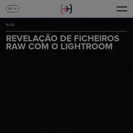
PT
CONTACTO
ES
CA
BLOG
EN
FR
REVELAÇÃO DE FICHEIROS
DE
RAW COM O LIGHTROOM
IT