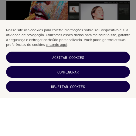
Nosso site usa cookies para coletar informações sobre seu dispositivo e sua
atividade de navegação. Utilizamos esses dados para melhorar o site, garantir
a segurança e entregar conteúdo personalizado. Você pode gerenciar suas
preferências de cookies
clicando aqui
.
ACEITAR COOKIES
CONFIGURAR
GOSTOU?
REJEITAR COOKIES
INSCREVA-
SE
QUEM É O FORMADOR?
O teu formador será Edu Gómez, fotógrafo especializado em beleza e
publicidade.