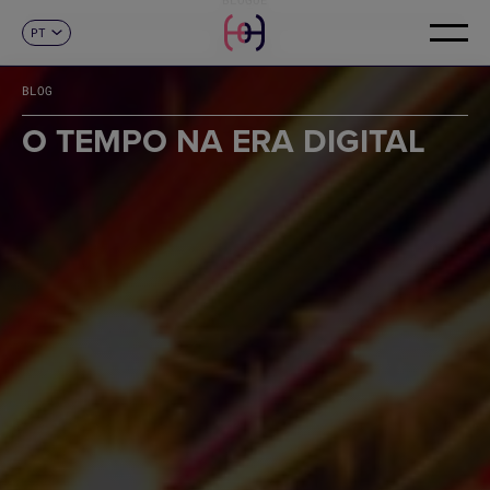
PT
CONTACTO
ES
CA
BLOG
EN
FR
O TEMPO NA ERA DIGITAL
DE
IT