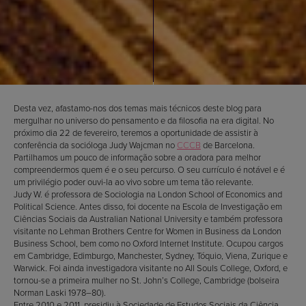
Desta vez, afastamo-nos dos temas mais técnicos deste
blog
para
mergulhar no
universo
do pensamento e da
filosofia
na era digital. No
próximo
dia
22 de fevereiro, teremos a oportunidade de assistir à
conferência da
socióloga
Judy
Wajcman
no
CCCB
de Barcelona.
Partilhamos um pouco de informação sobre a oradora para melhor
compreendermos quem é e o seu percurso. O seu currículo é notável e é
um privilégio poder ouvi-la ao vivo sobre um tema tão relevante.
Judy W. é professora de Sociologia na London School of Economics and
Political Science. Antes disso, foi docente na Escola de Investigação em
Ciências Sociais da Australian National University e também professora
visitante no Lehman Brothers Centre for Women in Business da London
Business School, bem como no Oxford Internet Institute. Ocupou cargos
em Cambridge, Edimburgo, Manchester, Sydney, Tóquio, Viena, Zurique e
Warwick. Foi ainda investigadora visitante no All Souls College, Oxford, e
tornou-se a primeira mulher no St. John’s College, Cambridge (bolseira
Norman Laski 1978–80).
Entre 2010 e 2011, presidiu à Sociedade de Estudos Sociais da Ciência,