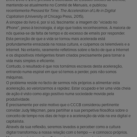
mantendo-se atualmente no Comité de Manuais, e publicou
recentemente
Pressed for Time.
The Acceleration of Life in Digital
(University of Chicago Press, 2015).
Capitalism
A sinopse do livro é, por si só, fascinante: a imagem do “viciado no
iPhone”, preso à tecnologia, é algo que todos reconhecemos. A maioria de
nós queixa-se da falta de tempo e do excesso de emails por responder.
Esta perceção de que a vida se tornou mais acelerada está
profundamente enraizada na nossa cultura, e culpamos os telemóveis e a
Internet. No entanto, raramente refletimos sobre o facto de que a Internet
e os dispositivos inteligentes foram criados precisamente para tornar a
vida mais simples e eficiente.
Contudo, o resultado é que nos tornámos escravos desta aceleração,
entrando numa espiral em que só temos a perder, pois não somos
máquinas.
O problema reside no facto de sermos nós próprios a alimentar esta
aceleração, ao valorizarmos a rapidez. Estar ocupado e ter uma vida cheia
de ação é visto como algo positivo numa sociedade movida pela
produtividade.
É precisamente por este motivo que o CCCB considerou pertinente
convidar Judy Wajcman, para partilhar a sua perspetiva filosófica sobre o
conceito de tempo nos dias de hoje e a aceleração da vida na era digital e
capitalista.
Através da sua reflexão, seremos levados a perceber como a cultura
digital transformou a nossa relação com o tempo — e connosco próprios.