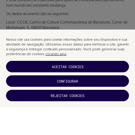
num mundo em constante mudança.
Os dados do evento são os seguintes:
Local: CCCB, Centro de Cultura Contemporânea de Barcelona, Carrer de
Montalegre, 5, 08001 Barcelona.
Horário: Aberto todos os dias, exceto à segunda-feira, das 11h00 às
Nosso site usa cookies para coletar informações sobre seu dispositivo e sua
20h00
atividade de navegação. Utilizamos esses dados para melhorar o site, garantir
a segurança e entregar conteúdo personalizado. Você pode gerenciar suas
Telefone: 933064100
preferências de cookies
clicando aqui
.
Aqui fica a conferência de Judy Wajcman — tenho a certeza de que vão
gostar tanto quanto eu.
ACEITAR COOKIES
CONFIGURAR
GOSTOU?
REJEITAR COOKIES
INSCREVA-
SE
ARTIGOS RELACIONADOS