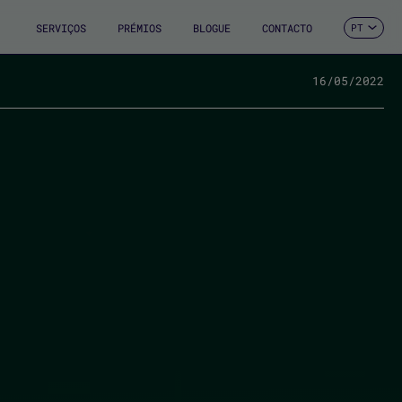
SERVIÇOS
PRÉMIOS
BLOGUE
CONTACTO
PT
ES
CA
EN
16/05/2022
FR
DE
IT