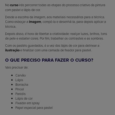
No
curso
irás percorrer todas as etapas do processo criativo da pintura
com pastel e lápis de cor.
Desde a escolha da imagem, aos materiais necessários para a técnica.
Como esboçar a
imagem
, compô-la e desenhá-la, para depois aplicar a
técnica.
Depois disso, é hora de libertar a criatividade: realçar luzes, brilhos, tons
de pele e esbater cores. Por fim, trabalhar os contrastes e as sombras.
Com os pastéis guardados, é a vez dos lápis de cor para delinear a
ilustração
e finalizar com uma camada de fixador para pastel.
O QUE PRECISO PARA FAZER O CURSO?
Vais precisar de:
Carvão
Lápis
Borracha
Pincel
Pastéis
Lápis de cor
Fixador em spray
Papel especial para pastel