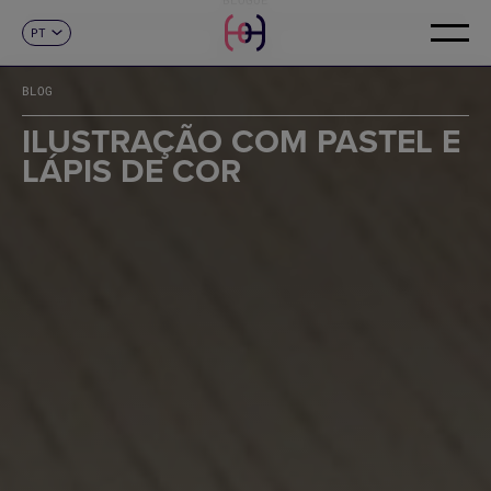
PT
CONTACTO
ES
CA
BLOG
EN
FR
ILUSTRAÇÃO COM PASTEL E
DE
LÁPIS DE COR
IT