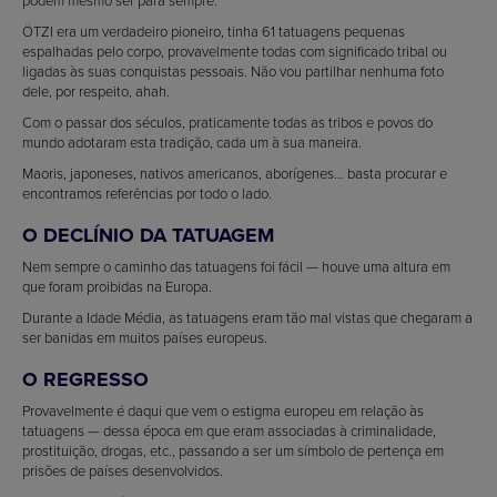
ÖTZI era um verdadeiro pioneiro, tinha 61 tatuagens pequenas
espalhadas pelo corpo, provavelmente todas com significado tribal ou
ligadas às suas conquistas pessoais. Não vou partilhar nenhuma foto
dele, por respeito, ahah.
Com o passar dos séculos, praticamente todas as tribos e povos do
mundo adotaram esta tradição, cada um à sua maneira.
Maoris, japoneses, nativos americanos, aborígenes… basta procurar e
encontramos referências por todo o lado.
O DECLÍNIO DA TATUAGEM
Nem sempre o caminho das tatuagens foi fácil — houve uma altura em
que foram proibidas na Europa.
Durante a Idade Média, as tatuagens eram tão mal vistas que chegaram a
ser banidas em muitos países europeus.
O REGRESSO
Provavelmente é daqui que vem o estigma europeu em relação às
tatuagens — dessa época em que eram associadas à criminalidade,
prostituição, drogas, etc., passando a ser um símbolo de pertença em
prisões de países desenvolvidos.