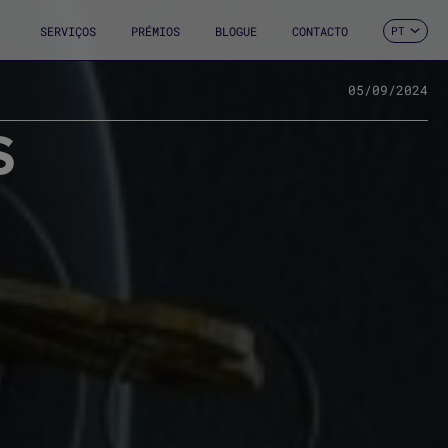
SERVIÇOS
PRÉMIOS
BLOGUE
CONTACTO
PT
ES
CA
EN
05/09/2024
FR
S
DE
IT