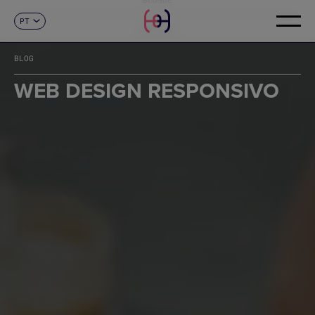
PT
CONTACTO
ES
CA
BLOG
EN
FR
WEB DESIGN RESPONSIVO
DE
IT