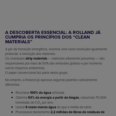
A DESCOBERTA ESSENCIAL: A ROLLAND JÁ
CUMPRIA OS PRINCÍPIOS DOS “CLEAN
MATERIALS”
A par da transição energética, vivemos uma outra revolução igualmente
profunda: a transição dos materiais.
Os chamados
dirty materials
— materiais altamente poluentes — são
responsáveis por mais de 50% das emissões globais e por inúmeros
outros impactos ambientais.
O papel convencional faz parte deste grupo.
No entanto, a Rolland já operava segundo padrões radicalmente
diferentes:
Reciclava
100% da água
utilizada.
Obtinha
93% da energia a partir de biogás
, reduzindo 70.000
toneladas de CO₂ por ano.
Usava
9 vezes menos água
do que a média do setor.
Processava diariamente
2,2 milhões de libras de resíduos de