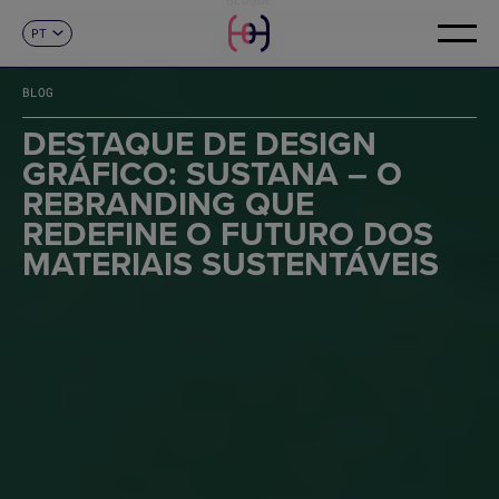
PT
CONTACTO
ES
CA
BLOG
EN
FR
DESTAQUE DE DESIGN
DE
GRÁFICO: SUSTANA – O
IT
REBRANDING QUE
REDEFINE O FUTURO DOS
MATERIAIS SUSTENTÁVEIS