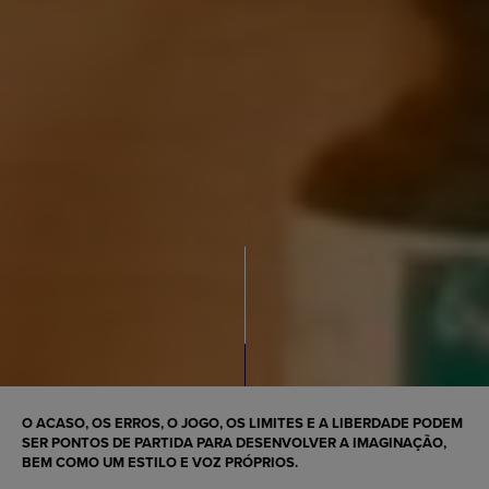
O ACASO, OS ERROS, O JOGO, OS LIMITES E A LIBERDADE PODEM
SER PONTOS DE PARTIDA PARA DESENVOLVER A IMAGINAÇÃO,
BEM COMO UM ESTILO E VOZ PRÓPRIOS.