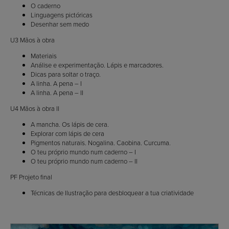
O caderno
Linguagens pictóricas
Desenhar sem medo
U3 Mãos à obra
Materiais
Análise e experimentação. Lápis e marcadores.
Dicas para soltar o traço.
A linha. A pena – I
A linha. A pena – II
U4 Mãos à obra II
A mancha. Os lápis de cera.
Explorar com lápis de cera
Pigmentos naturais. Nogalina. Caobina. Curcuma.
O teu próprio mundo num caderno – I
O teu próprio mundo num caderno – II
PF Projeto final
Técnicas de Ilustração para desbloquear a tua criatividade