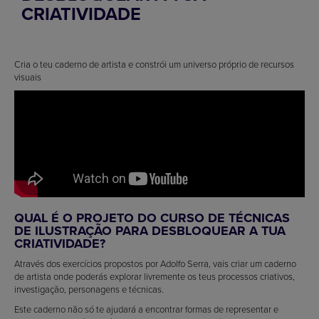
CRIATIVIDADE
Cria o teu caderno de artista e constrói um universo próprio de recursos
visuais
QUAL É O PROJETO DO CURSO DE TÉCNICAS
DE ILUSTRAÇÃO PARA DESBLOQUEAR A TUA
CRIATIVIDADE?
Através dos exercícios propostos por Adolfo Serra, vais criar um caderno
de artista onde poderás explorar livremente os teus processos criativos,
investigação, personagens e técnicas.
Este caderno não só te ajudará a encontrar formas de representar e