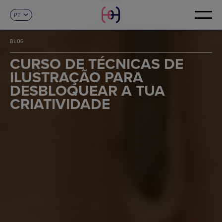
PT
CONTACTO
ES
CA
BLOG
EN
FR
CURSO DE TÉCNICAS DE
DE
ILUSTRAÇÃO PARA
IT
DESBLOQUEAR A TUA
CRIATIVIDADE