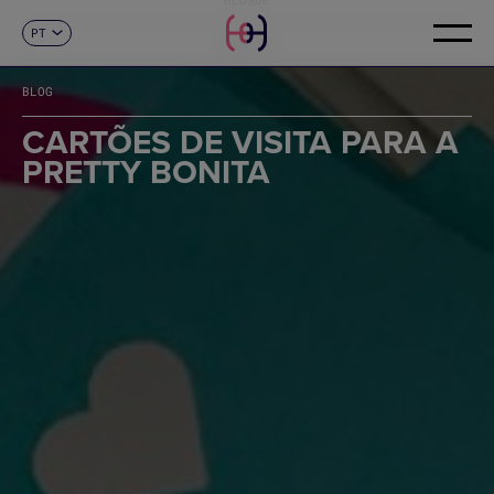
PT
CONTACTO
ES
CA
BLOG
EN
FR
CARTÕES DE VISITA PARA A
DE
PRETTY BONITA
IT