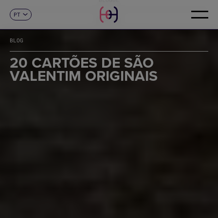
PT
CONTACTO
ES
CA
BLOG
EN
FR
20 CARTÕES DE SÃO
DE
VALENTIM ORIGINAIS
IT