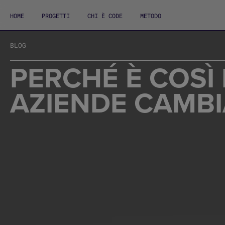
HOME
PROGETTI
CHI È CODE
METODO
BLOG
PERCHÉ È COSÌ 
AZIENDE CAMBI