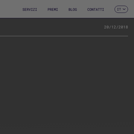
SERVIZI
PREMI
BLOG
CONTATTI
IT
ES
CA
EN
20/12/2018
FR
DE
PT