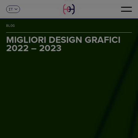
IT
CONTATTI
ES
CA
BLOG
EN
FR
MIGLIORI DESIGN GRAFICI
DE
2022 – 2023
PT