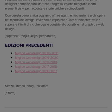
designer hanno saputo sfruttare tipografia, colore, fotografia e altri
elementi visivi per raccontare storie uniche e coinvolgenti.
Con questa panoramica vogliamo offrire spunti e motivazione a chi opera
nel mondo del design, invitando a esplorare nuove strade creative e a
superare i limiti di ciò che oggi è considerato possibile nel graphic e web
design.
[superfeatured]10346[/superfeatured]
EDIZIONI PRECEDENTI
Migliori web design 2020-2021
Migliori web design 2019-2020
Migliori web design 2018-2019
Migliori web design 2017-2018
Migliori web design 2016-2017
Senza ulteriori indugi, iniziamo!
[nlform]