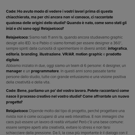
Code: Ho avuto modo di vedere i vostri lavori prima di questa
chiacchierata, ma per chi ancora non vi conosce, ci raccontate
qualcosa delle origini dello studio? Quando è nato, come sono stati gli
inizi e chi sono oggi Relajaelcoco?
Relajaelcoco:
Siamo nati 11 anni fa, quando ancora studiavamo graphic
design allo IED. Io e Pablo ci siamo formati per essere designer a 360°,
sempre spinti dalla curiosità di sperimentare in diversi ambiti:
infografica
,
editoria
,
branding
,
illustrazione
,
VR/AR
,
motion graphic
e
prodotto
digitale
.
Abbiamo iniziato in due, oggi siamo un team di 6 persone: 4 designer, un
manager
e un
programmatore
. In questi anni sono passate tante
persone dallo studio, tutte con grande entusiasmo e una visione positiva
della creatività e della vita.
Code: Bene, parliamo un po’ del vostro lavoro. Potete raccontarci come
nasce il processo creativo nel vostro studio? Come affrontate un nuovo
progetto?
Relajaelcoco:
Dipende molto dal tipo di progetto, perché progettare una
rivista non è come occuparsi di una web interattiva. E non immagini che
caos può essere un lavoro di realtà virtuale! Però c’è una base comune:
essere sempre aperti alla creatività, evitare lo stress e non farsi
schiacciare dalla pressione. Da lì, la cosa più importante è il dialogo con il