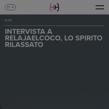
IT
CONTATTI
ES
CA
BLOG
EN
FR
INTERVISTA A
DE
RELAJAELCOCO, LO SPIRITO
PT
RILASSATO