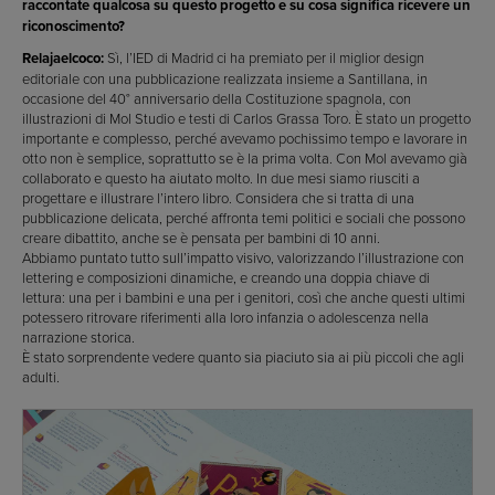
raccontate qualcosa su questo progetto e su cosa significa ricevere un
riconoscimento?
Relajaelcoco:
Sì, l’IED di Madrid ci ha premiato per il miglior design
editoriale con una pubblicazione realizzata insieme a Santillana, in
occasione del 40° anniversario della Costituzione spagnola, con
illustrazioni di Mol Studio e testi di Carlos Grassa Toro. È stato un progetto
importante e complesso, perché avevamo pochissimo tempo e lavorare in
otto non è semplice, soprattutto se è la prima volta. Con Mol avevamo già
collaborato e questo ha aiutato molto. In due mesi siamo riusciti a
progettare e illustrare l’intero libro. Considera che si tratta di una
pubblicazione delicata, perché affronta temi politici e sociali che possono
creare dibattito, anche se è pensata per bambini di 10 anni.
Abbiamo puntato tutto sull’impatto visivo, valorizzando l’illustrazione con
lettering e composizioni dinamiche, e creando una doppia chiave di
lettura: una per i bambini e una per i genitori, così che anche questi ultimi
potessero ritrovare riferimenti alla loro infanzia o adolescenza nella
narrazione storica.
È stato sorprendente vedere quanto sia piaciuto sia ai più piccoli che agli
adulti.