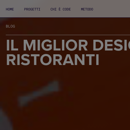
HOME
PROGETTI
CHI È CODE
METODO
BLOG
IL MIGLIOR DES
RISTORANTI