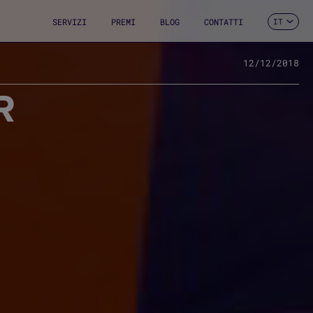
SERVIZI
PREMI
BLOG
CONTATTI
IT
ES
CA
EN
12/12/2018
FR
R
DE
PT