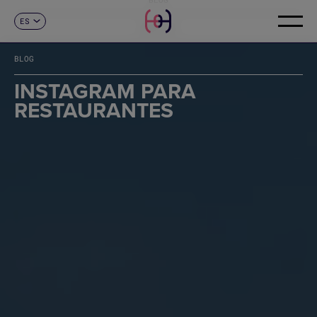
ES
CONTACTO
CA
EN
BLOG
FR
DE
INSTAGRAM PARA
IT
RESTAURANTES
PT