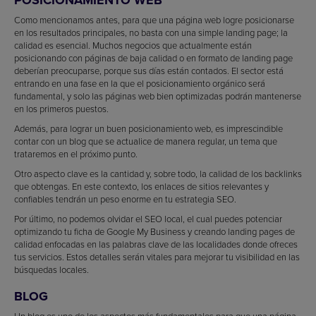
Como mencionamos antes, para que una página web logre posicionarse
en los resultados principales, no basta con una simple landing page; la
calidad es esencial. Muchos negocios que actualmente están
posicionando con páginas de baja calidad o en formato de landing page
deberían preocuparse, porque sus días están contados. El sector está
entrando en una fase en la que el posicionamiento orgánico será
fundamental, y solo las páginas web bien optimizadas podrán mantenerse
en los primeros puestos.
Además, para lograr un buen posicionamiento web, es imprescindible
contar con un blog que se actualice de manera regular, un tema que
trataremos en el próximo punto.
Otro aspecto clave es la cantidad y, sobre todo, la calidad de los backlinks
que obtengas. En este contexto, los enlaces de sitios relevantes y
confiables tendrán un peso enorme en tu estrategia SEO.
Por último, no podemos olvidar el SEO local, el cual puedes potenciar
optimizando tu ficha de Google My Business y creando landing pages de
calidad enfocadas en las palabras clave de las localidades donde ofreces
tus servicios. Estos detalles serán vitales para mejorar tu visibilidad en las
búsquedas locales.
BLOG
Un blog es uno de los aspectos más fundamentales para que una página