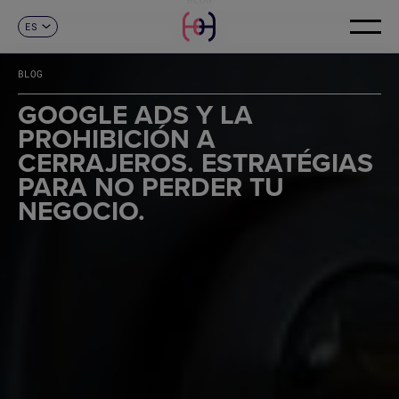
ES
CONTACTO
CA
EN
BLOG
FR
DE
GOOGLE ADS Y LA
IT
PROHIBICIÓN A
PT
CERRAJEROS. ESTRATÉGIAS
PARA NO PERDER TU
NEGOCIO.