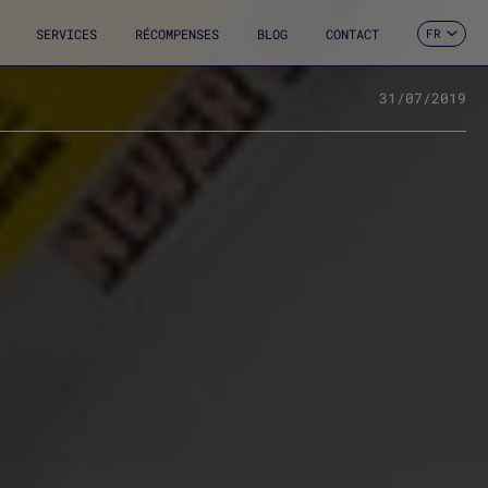
SERVICES
RÉCOMPENSES
BLOG
CONTACT
FR
ES
CA
EN
31/07/2019
DE
IT
PT