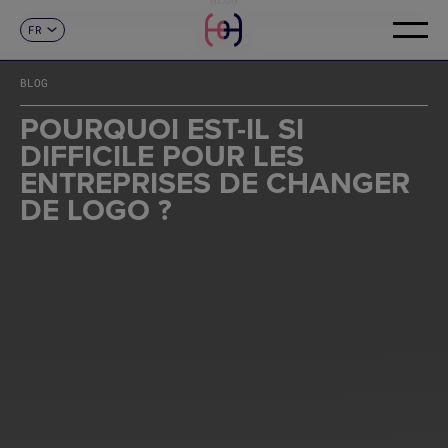
FR
CONTACT
ES
CA
BLOG
EN
DE
POURQUOI EST-IL SI
IT
DIFFICILE POUR LES
PT
ENTREPRISES DE CHANGER
DE LOGO ?