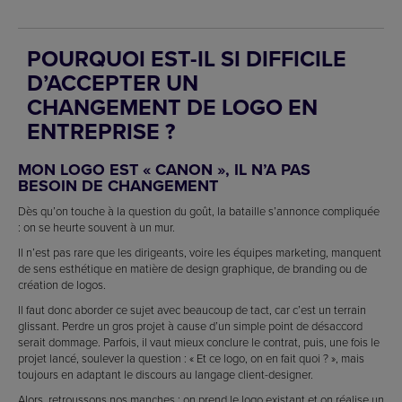
POURQUOI EST-IL SI DIFFICILE
D’ACCEPTER UN
CHANGEMENT DE LOGO EN
ENTREPRISE ?
MON LOGO EST « CANON », IL N’A PAS
BESOIN DE CHANGEMENT
Dès qu’on touche à la question du goût, la bataille s’annonce compliquée
: on se heurte souvent à un mur.
Il n’est pas rare que les dirigeants, voire les équipes marketing, manquent
de sens esthétique en matière de design graphique, de branding ou de
création de logos.
Il faut donc aborder ce sujet avec beaucoup de tact, car c’est un terrain
glissant. Perdre un gros projet à cause d’un simple point de désaccord
serait dommage. Parfois, il vaut mieux conclure le contrat, puis, une fois le
projet lancé, soulever la question : « Et ce logo, on en fait quoi ? », mais
toujours en adaptant le discours au langage client-designer.
Alors, retroussons nos manches : on prend le logo existant et on réalise un