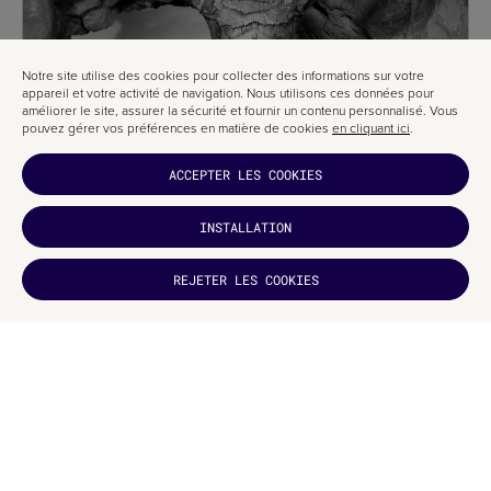
Notre site utilise des cookies pour collecter des informations sur votre
appareil et votre activité de navigation. Nous utilisons ces données pour
améliorer le site, assurer la sécurité et fournir un contenu personnalisé. Vous
pouvez gérer vos préférences en matière de cookies
en cliquant ici
.
ACCEPTER LES COOKIES
INSTALLATION
VOUS AVEZ
AIMÉ ?
REJETER LES COOKIES
ABONNEZ-
VOUS
CONCLUSIONS :
Nous connaissons désormais les principales raisons pour lesquelles une
grande entreprise refuse de changer son ancien logo, et nous avons
quelques pistes pour réagir face à ce refus.