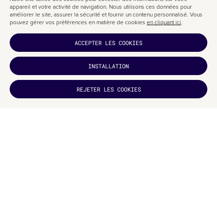
appareil et votre activité de navigation. Nous utilisons ces données pour
améliorer le site, assurer la sécurité et fournir un contenu personnalisé. Vous
pouvez gérer vos préférences en matière de cookies
en cliquant ici
.
ACCEPTER LES COOKIES
INSTALLATION
VOUS AVEZ
AIMÉ ?
REJETER LES COOKIES
ABONNEZ-
VOUS