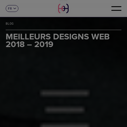
FR
CONTACT
ES
CA
BLOG
EN
DE
MEILLEURS DESIGNS WEB
IT
2018 – 2019
PT