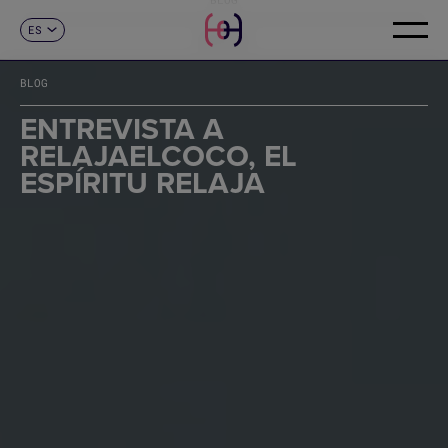
ES
CONTACTO
CA
EN
BLOG
FR
DE
ENTREVISTA A
IT
RELAJAELCOCO, EL
PT
ESPÍRITU RELAJA