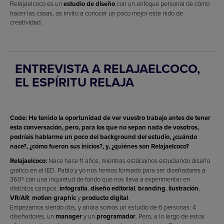
Relajaelcoco es un
estudio de diseño
con un enfoque personal de cómo
hacer las cosas, os invito a conocer un poco mejor este nido de
creatividad.
ENTREVISTA A RELAJAELCOCO,
EL ESPÍRITU RELAJA
Code: He tenido la oportunidad de ver vuestro trabajo antes de tener
esta conversación, pero, para los que no sepan nada de vosotros,
podríais hablarme un poco del background del estudio, ¿cuándo
nace?, ¿cómo fueron sus inicios?, y, ¿quiénes son Relajaelcoco?
Relajaelcoco:
Nace hace 11 años, mientras estábamos estudiando diseño
gráfico en el IED. Pablo y yo nos hemos formado para ser diseñadores a
360º con una inquietud de fondo que nos lleva a experimentar en
distintos campos:
infografía
,
diseño editorial
,
branding
,
ilustración
,
VR/AR
,
motion graphic
y
producto digital
.
Empezamos siendo dos, y ahora somos un estudio de 6 personas: 4
diseñadores, un
manager
y un
programador
. Pero, a lo largo de estos