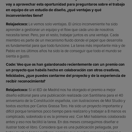
voy a aprovechar esta oportunidad para preguntaros sobre el trabajo
en equipo de un estudio de diseño, ¿qué ventajas y qué
inconvenientes tiene?
Relajaelcoco:
Le vemos solo ventajas. El único inconveniente ha sido
aprender a gestionar un equipo y el flow que cada uno de nosotros
necesita tener. Pero, por el resto, trabajar juntos es una ventaja. Cada
miembro es parte de un mecanismo fluido donde el papel que desarrolla
es fundamental para que todo funcione. La tarea más importante mía y de
Pablo en los últimos años ha sido la de conseguir que todo el mundo se
sienta a gusto.
Code: Veo que os han galardonado recientemente con un premio con
un proyecto que habéis hecho en colaboración con otros creativos,
felicidades, ¿que puedes contarme del proyecto y de la experiencia de
recibir reconocimiento?
Relajaelcoco:
Sí el IED de Madrid nos ha otorgado el premio a mejor
diseño editorial para una publicación realizada con Santillana para el 40
aniversario de la Constitución española, con ilustraciones de Mol Studio y
textos escritos por Carlos Grassa Toro. Ha sido un proyecto importante y
difícil porque teníamos poco tiempo para realizarlo y trabajar a 8 manos es
complicado, sobretodo si es la primera vez. Con Mol habíamos colaborado
antes y eso nos facilitó la tarea. En dos meses conseguimos diseñar e
ilustrar todo el libro. Considera que es una publicación peliaguda, por