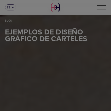
ES
CONTACTO
CA
EN
BLOG
FR
DE
EJEMPLOS DE DISEÑO
IT
GRÁFICO DE CARTELES
PT