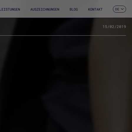
LEISTUNGEN
AUSZEICHNUNGEN
BLOG
KONTAKT
DE
ES
CA
EN
15/02/2019
FR
IT
PT