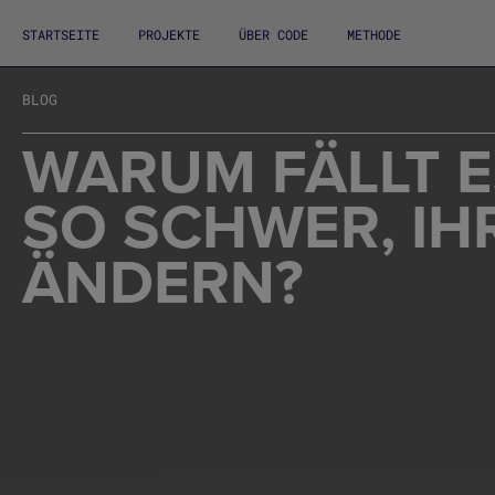
STARTSEITE
PROJEKTE
ÜBER CODE
METHODE
BLOG
WARUM FÄLLT 
SO SCHWER, IH
ÄNDERN?