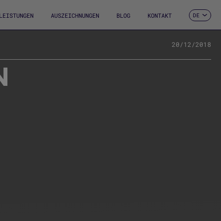
LEISTUNGEN
AUSZEICHNUNGEN
BLOG
KONTAKT
DE
ES
CA
EN
20/12/2018
FR
N
IT
PT