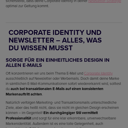
sicherstellst, dass deine Corporate Identity in deiner
Newsletter-Strategie
optimal zur Geltung kommt.
CORPORATE IDENTITY UND
NEWSLETTER – ALLES, WAS
DU WISSEN MUSST
SORGE FÜR EIN EINHEITLICHES DESIGN IN
ALLEN E-MAILS
Oft konzentrieren wir uns beim Thema E-Mail und
Corporate Identity
ausschließlich auf Newsletter oder Werbemails. Doch damit deine Marke
in sämtlichen E-Mail-Kommunikationen sofort wiedererkannt wird, solltest
du
auch bei transaktionalen E-Mails auf einen konsistenten
Markenauftritt achten
.
Natürlich verfolgen Marketing- und Transaktionsmails unterschiedliche
Ziele, aber das heißt nicht, dass sie nicht im gleichen Design erscheinen
können – im Gegenteil!
Ein durchgängiger Stil vermittelt
Professionalität
und sorgt für eine klar erkennbare, unverwechselbare
Markenidentität. Außerdem ist es eine tolle Gelegenheit, auch