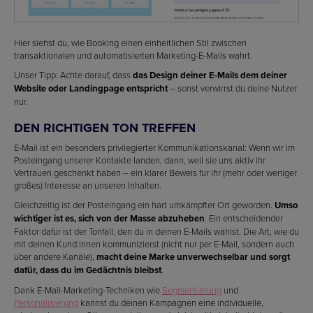
Hier siehst du, wie Booking einen einheitlichen Stil zwischen
transaktionalen und automatisierten Marketing-E-Mails wahrt.
Unser Tipp: Achte darauf, dass
das Design deiner E-Mails dem deiner
Website oder Landingpage entspricht
– sonst verwirrst du deine Nutzer
nur.
DEN RICHTIGEN TON TREFFEN
E-Mail ist ein besonders privilegierter Kommunikationskanal: Wenn wir im
Posteingang unserer Kontakte landen, dann, weil sie uns aktiv ihr
Vertrauen geschenkt haben – ein klarer Beweis für ihr (mehr oder weniger
großes) Interesse an unseren Inhalten.
Gleichzeitig ist der Posteingang ein hart umkämpfter Ort geworden.
Umso
wichtiger ist es, sich von der Masse abzuheben
. Ein entscheidender
Faktor dafür ist der Tonfall, den du in deinen E-Mails wählst. Die Art, wie du
mit deinen Kund:innen kommunizierst (nicht nur per E-Mail, sondern auch
über andere Kanäle),
macht deine Marke unverwechselbar und sorgt
dafür, dass du im Gedächtnis bleibst
.
Dank E-Mail-Marketing-Techniken wie
Segmentierung
und
Personalisierung
kannst du deinen Kampagnen eine individuelle,