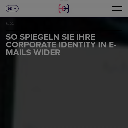
DE
KONTAKT
ES
CA
BLOG
EN
FR
SO SPIEGELN SIE IHRE
IT
CORPORATE IDENTITY IN E-
PT
MAILS WIDER