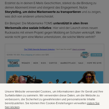
Erzählst du in deinen E-Mails Geschichten, stärkst du die Bindung zu
deinen Abonnent:innen und steigerst das Engagement. Nutze
Storytelling, um deine Markenwerte zu transportieren
und zu zeigen,
was dich von anderen unterscheidet.
Ein Beispiel: Die Modemarke TOMS
unterstützt in allen ihren
Werbemails eine soziale Initiative
. Hier wird der Launch eines neuen
Rucksacks mit einem Projekt gegen Mobbing an Schulen verknüpft. Wer
würde nicht gern eine Marke unterstützen, die solche Werte vertritt?
Unsere Website verwendet Cookies, um Informationen über Ihr Gerät und Ihre
Surfaktivitäten zu sammeln. Wir verwenden diese Daten, um die Website zu
verbessern, die Sicherheit zu gewährleisten und personalisierte Inhalte
bereitzustellen. Sie können Ihre Cookie-Einstellungen verwalten
indem Sie
hier klicken
.