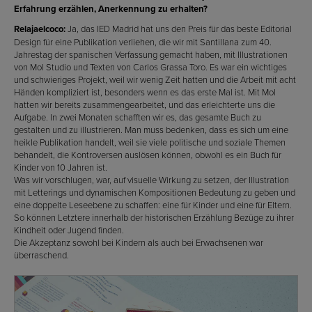
Erfahrung erzählen, Anerkennung zu erhalten?
Relajaelcoco:
Ja, das IED Madrid hat uns den Preis für das beste Editorial
Design für eine Publikation verliehen, die wir mit Santillana zum 40.
Jahrestag der spanischen Verfassung gemacht haben, mit Illustrationen
von Mol Studio und Texten von Carlos Grassa Toro. Es war ein wichtiges
und schwieriges Projekt, weil wir wenig Zeit hatten und die Arbeit mit acht
Händen kompliziert ist, besonders wenn es das erste Mal ist. Mit Mol
hatten wir bereits zusammengearbeitet, und das erleichterte uns die
Aufgabe. In zwei Monaten schafften wir es, das gesamte Buch zu
gestalten und zu illustrieren. Man muss bedenken, dass es sich um eine
heikle Publikation handelt, weil sie viele politische und soziale Themen
behandelt, die Kontroversen auslösen können, obwohl es ein Buch für
Kinder von 10 Jahren ist.
Was wir vorschlugen, war, auf visuelle Wirkung zu setzen, der Illustration
mit Letterings und dynamischen Kompositionen Bedeutung zu geben und
eine doppelte Leseebene zu schaffen: eine für Kinder und eine für Eltern.
So können Letztere innerhalb der historischen Erzählung Bezüge zu ihrer
Kindheit oder Jugend finden.
Die Akzeptanz sowohl bei Kindern als auch bei Erwachsenen war
überraschend.