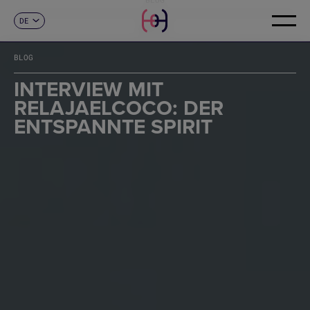
DE
KONTAKT
ES
CA
BLOG
EN
FR
INTERVIEW MIT
IT
RELAJAELCOCO: DER
PT
ENTSPANNTE SPIRIT