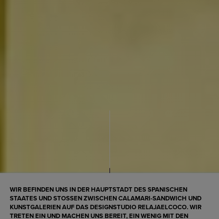
WIR BEFINDEN UNS IN DER HAUPTSTADT DES SPANISCHEN
STAATES UND STOSSEN ZWISCHEN CALAMARI-SANDWICH UND K
UNSTGALERIEN AUF DAS DESIGNSTUDIO RELAJAELCOCO. WIR T
RETEN EIN UND MACHEN UNS BEREIT, EIN WENIG MIT DEN L