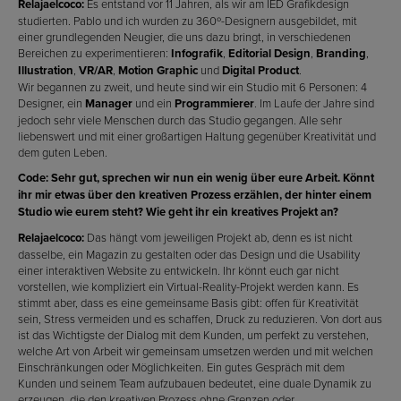
Relajaelcoco:
Es entstand vor 11 Jahren, als wir am IED Grafikdesign
studierten. Pablo und ich wurden zu 360º-Designern ausgebildet, mit
einer grundlegenden Neugier, die uns dazu bringt, in verschiedenen
Bereichen zu experimentieren:
Infografik
,
Editorial Design
,
Branding
,
Illustration
,
VR/AR
,
Motion Graphic
und
Digital Product
.
Wir begannen zu zweit, und heute sind wir ein Studio mit 6 Personen: 4
Designer, ein
Manager
und ein
Programmierer
. Im Laufe der Jahre sind
jedoch sehr viele Menschen durch das Studio gegangen. Alle sehr
liebenswert und mit einer großartigen Haltung gegenüber Kreativität und
dem guten Leben.
Code: Sehr gut, sprechen wir nun ein wenig über eure Arbeit. Könnt
ihr mir etwas über den kreativen Prozess erzählen, der hinter einem
Studio wie eurem steht? Wie geht ihr ein kreatives Projekt an?
Relajaelcoco:
Das hängt vom jeweiligen Projekt ab, denn es ist nicht
dasselbe, ein Magazin zu gestalten oder das Design und die Usability
einer interaktiven Website zu entwickeln. Ihr könnt euch gar nicht
vorstellen, wie kompliziert ein Virtual-Reality-Projekt werden kann. Es
stimmt aber, dass es eine gemeinsame Basis gibt: offen für Kreativität
sein, Stress vermeiden und es schaffen, Druck zu reduzieren. Von dort aus
ist das Wichtigste der Dialog mit dem Kunden, um perfekt zu verstehen,
welche Art von Arbeit wir gemeinsam umsetzen werden und mit welchen
Einschränkungen oder Möglichkeiten. Ein gutes Gespräch mit dem
Kunden und seinem Team aufzubauen bedeutet, eine duale Dynamik zu
erzeugen, die den kreativen Prozess ohne Grenzen oder