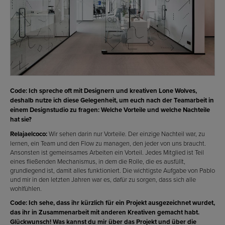
Code: Ich spreche oft mit Designern und kreativen Lone Wolves,
deshalb nutze ich diese Gelegenheit, um euch nach der Teamarbeit in
einem Designstudio zu fragen: Welche Vorteile und welche Nachteile
hat sie?
Relajaelcoco:
Wir sehen darin nur Vorteile. Der einzige Nachteil war, zu
lernen, ein Team und den Flow zu managen, den jeder von uns braucht.
Ansonsten ist gemeinsames Arbeiten ein Vorteil. Jedes Mitglied ist Teil
eines fließenden Mechanismus, in dem die Rolle, die es ausfüllt,
grundlegend ist, damit alles funktioniert. Die wichtigste Aufgabe von Pablo
und mir in den letzten Jahren war es, dafür zu sorgen, dass sich alle
wohlfühlen.
Code: Ich sehe, dass ihr kürzlich für ein Projekt ausgezeichnet wurdet,
das ihr in Zusammenarbeit mit anderen Kreativen gemacht habt.
Glückwunsch! Was kannst du mir über das Projekt und über die