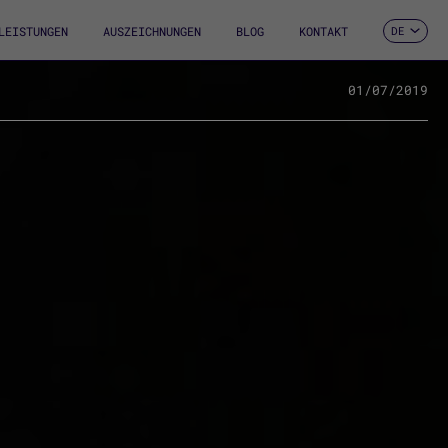
LEISTUNGEN
AUSZEICHNUNGEN
BLOG
KONTAKT
DE
ES
CA
EN
01/07/2019
FR
IT
PT