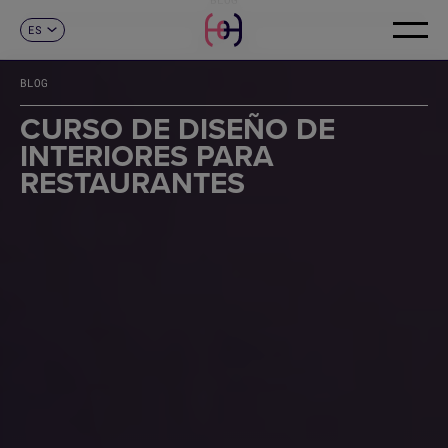
ES
CONTACTO
CA
EN
BLOG
FR
DE
CURSO DE DISEÑO DE
IT
INTERIORES PARA
PT
RESTAURANTES