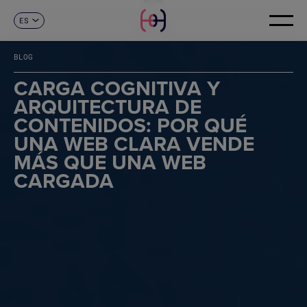
ES
CONTACTO
CA
EN
BLOG
FR
DE
CARGA COGNITIVA Y
IT
ARQUITECTURA DE
PT
CONTENIDOS: POR QUÉ
UNA WEB CLARA VENDE
MÁS QUE UNA WEB
CARGADA