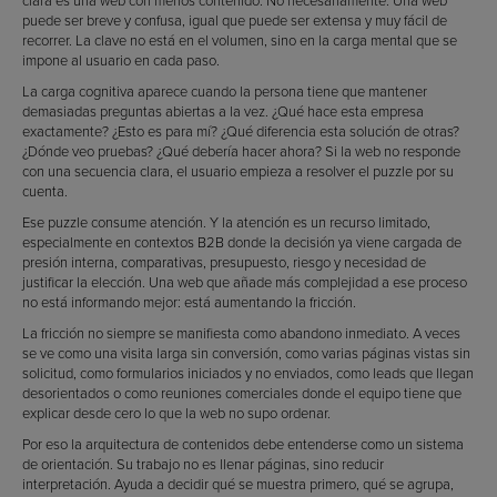
clara es una web con menos contenido. No necesariamente. Una web
puede ser breve y confusa, igual que puede ser extensa y muy fácil de
recorrer. La clave no está en el volumen, sino en la carga mental que se
impone al usuario en cada paso.
La carga cognitiva aparece cuando la persona tiene que mantener
demasiadas preguntas abiertas a la vez. ¿Qué hace esta empresa
exactamente? ¿Esto es para mí? ¿Qué diferencia esta solución de otras?
¿Dónde veo pruebas? ¿Qué debería hacer ahora? Si la web no responde
con una secuencia clara, el usuario empieza a resolver el puzzle por su
cuenta.
Ese puzzle consume atención. Y la atención es un recurso limitado,
especialmente en contextos B2B donde la decisión ya viene cargada de
presión interna, comparativas, presupuesto, riesgo y necesidad de
justificar la elección. Una web que añade más complejidad a ese proceso
no está informando mejor: está aumentando la fricción.
La fricción no siempre se manifiesta como abandono inmediato. A veces
se ve como una visita larga sin conversión, como varias páginas vistas sin
solicitud, como formularios iniciados y no enviados, como leads que llegan
desorientados o como reuniones comerciales donde el equipo tiene que
explicar desde cero lo que la web no supo ordenar.
Por eso la arquitectura de contenidos debe entenderse como un sistema
de orientación. Su trabajo no es llenar páginas, sino reducir
interpretación. Ayuda a decidir qué se muestra primero, qué se agrupa,