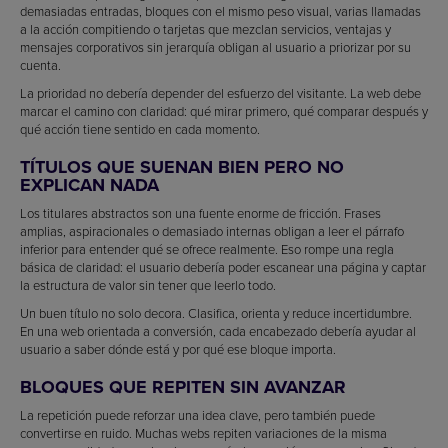
demasiadas entradas, bloques con el mismo peso visual, varias llamadas
a la acción compitiendo o tarjetas que mezclan servicios, ventajas y
mensajes corporativos sin jerarquía obligan al usuario a priorizar por su
cuenta.
La prioridad no debería depender del esfuerzo del visitante. La web debe
marcar el camino con claridad: qué mirar primero, qué comparar después y
qué acción tiene sentido en cada momento.
TÍTULOS QUE SUENAN BIEN PERO NO
EXPLICAN NADA
Los titulares abstractos son una fuente enorme de fricción. Frases
amplias, aspiracionales o demasiado internas obligan a leer el párrafo
inferior para entender qué se ofrece realmente. Eso rompe una regla
básica de claridad: el usuario debería poder escanear una página y captar
la estructura de valor sin tener que leerlo todo.
Un buen título no solo decora. Clasifica, orienta y reduce incertidumbre.
En una web orientada a conversión, cada encabezado debería ayudar al
usuario a saber dónde está y por qué ese bloque importa.
BLOQUES QUE REPITEN SIN AVANZAR
La repetición puede reforzar una idea clave, pero también puede
convertirse en ruido. Muchas webs repiten variaciones de la misma