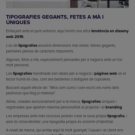
TIPOGRAFIES GEGANTS, FETES A MÀ I
ÚNIQUES
Enllaçant amb el punt anterior, aquí tenim una altra
tendència en disseny
web 2019.
L’ús de
tipografies
assolirà dimensions mai vistes: lletres gegants,
pantalles plenes de caràcters imponents.
Algunes, fetes a mà, especialment pensades per a negocis amb un toc
molt personal.
Les
tipografies
handmade són ideals per a negocis i
pàgines web
on el
factor humà és clau, com ara barberies o botigues de cupcakes.
Buscant aquell efecte de: “Mira com cuino i com escric els noms dels
pastissos que faig jo mateixa”.
Altres, creades exclusivament per a la marca,
tipografies
úniques i
registrades que aporten màxima personalitat al projecte i al
branding
.
Les empreses amb més recursos podran crear la seva pròpia
tipografia
, i
això és intransferible: una tipografia pròpia és sinònim d’identitat.
A nivell de marca, qui arriba aquí té molt guanyat: l’usuari i el client ens