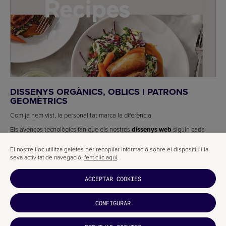
DISSENYS ORGÀNICS, OBLICS I PATRONS
GEOMÈTRICS
Com ja hem vist, la personalitat marca la diferència.
Els avenços tecnològics fan que els nostres
dissenys web
siguin cada
vegada més potents.
El nostre lloc utilitza galetes per recopilar informació sobre el dispositiu i la
Seran
tendències en disseny web 2019
aquells dissenys que cobren
seva activitat de navegació.
fent clic aquí
.
vida pròpia i evolucionen per la pantalla, només limitats per la nostra
creativitat.
ACCEPTAR COOKIES
Formes que es combinen i creen noves figures a partir dels píxels de la
pantalla.
CONFIGURAR
Un recurs excel·lent per a professionals del disseny web que, aquest any,
marcarà la diferència entre aprenents i mestres del sector.