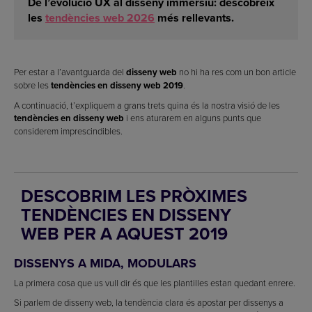
De l’evolució UX al disseny immersiu: descobreix
les
tendències web 2026
més rellevants.
Per estar a l’avantguarda del
disseny web
no hi ha res com un bon article
sobre les
tendències en disseny web 2019
.
A continuació, t’expliquem a grans trets quina és la nostra visió de les
tendències en disseny web
i ens aturarem en alguns punts que
considerem imprescindibles.
DESCOBRIM LES PRÒXIMES
TENDÈNCIES EN DISSENY
WEB PER A AQUEST 2019
DISSENYS A MIDA, MODULARS
La primera cosa que us vull dir és que les plantilles estan quedant enrere.
Si parlem de disseny web, la tendència clara és apostar per dissenys a