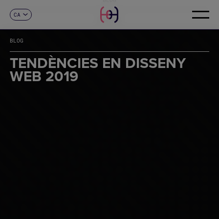
CA
CONTACTE
ES
EN
BLOG
FR
DE
TENDÈNCIES EN DISSENY
IT
WEB 2019
PT