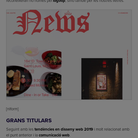
reconeixeran no només pel
logotip
, sinó també per les nostres lletres.
[nlform]
GRANS TITULARS
Seguint amb les
tendències en disseny web 2019
i molt relacionat amb
el punt anterior i la
comunicació web
.