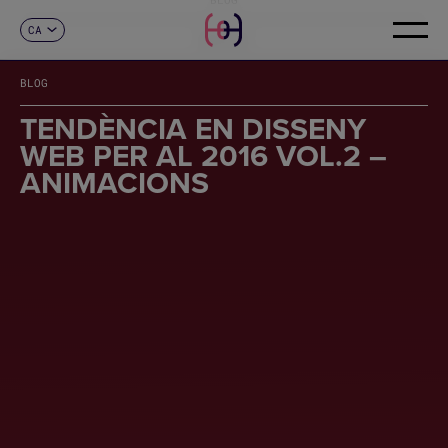
CA
CONTACTE
ES
EN
BLOG
FR
DE
TENDÈNCIA EN DISSENY
IT
WEB PER AL 2016 VOL.2 –
PT
ANIMACIONS