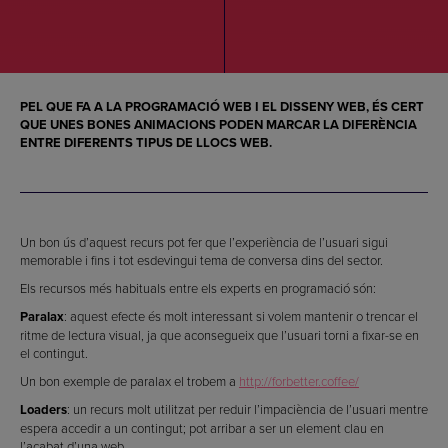
PEL QUE FA A LA
PROGRAMACIÓ WEB
I EL
DISSENY WEB
, ÉS CERT
QUE UNES BONES ANIMACIONS PODEN MARCAR LA DIFERÈNCIA
ENTRE DIFERENTS TIPUS DE LLOCS WEB.
Un bon ús d’aquest recurs pot fer que l’experiència de l’usuari sigui
memorable i fins i tot esdevingui tema de conversa dins del sector.
Els recursos més habituals entre els experts en programació són:
Paralax
: aquest efecte és molt interessant si volem mantenir o trencar el
ritme de lectura visual, ja que aconsegueix que l’usuari torni a fixar-se en
el contingut.
Un bon exemple de paralax el trobem a
http://forbetter.coffee/
Loaders
: un recurs molt utilitzat per reduir l’impaciència de l’usuari mentre
espera accedir a un contingut; pot arribar a ser un element clau en
l’acabat d’una web.