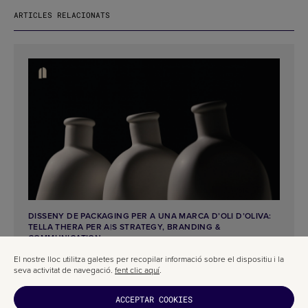
ARTICLES RELACIONATS
DISSENY DE PACKAGING PER A UNA MARCA D’OLI D’OLIVA:
TELLA THERA PER A|S STRATEGY, BRANDING &
COMMUNICATION
El nostre lloc utilitza galetes per recopilar informació sobre el dispositiu i la
seva activitat de navegació.
fent clic aquí
.
ACCEPTAR COOKIES