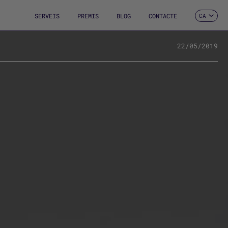
SERVEIS
PREMIS
BLOG
CONTACTE
CA
ES
EN
FR
22/05/2019
DE
IT
PT