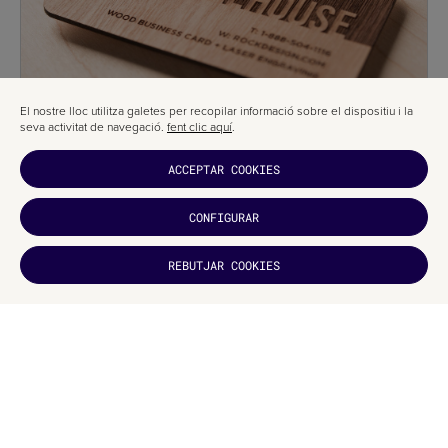
El nostre lloc utilitza galetes per recopilar informació sobre el dispositiu i la
seva activitat de navegació.
fent clic aquí
.
ACCEPTAR COOKIES
TARGETES DE VISITA DE PEDRA
CONFIGURAR
Igual que les de metall o fusta, les targetes de pedra tenen una gran força
orgànica, però són poc habituals per la seva complexitat de producció.
REBUTJAR COOKIES
T'HA
AGRADAT?