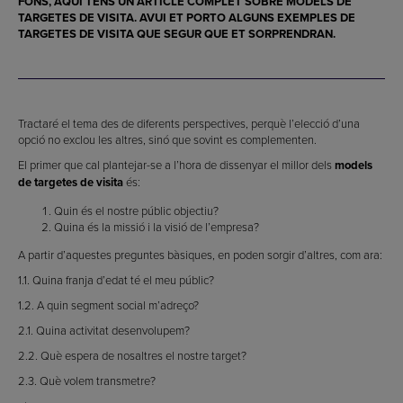
FONS, AQUÍ TENS UN ARTICLE COMPLET SOBRE
MODELS DE
TARGETES DE VISITA
. AVUI ET PORTO ALGUNS
EXEMPLES DE
TARGETES DE VISITA
QUE SEGUR QUE ET SORPRENDRAN.
Tractaré el tema des de diferents perspectives, perquè l’elecció d’una
opció no exclou les altres, sinó que sovint es complementen.
El primer que cal plantejar-se a l’hora de dissenyar el millor dels
models
de targetes de visita
és:
Quin és el nostre públic objectiu?
Quina és la missió i la visió de l’empresa?
A partir d’aquestes preguntes bàsiques, en poden sorgir d’altres, com ara:
1.1. Quina franja d’edat té el meu públic?
1.2. A quin segment social m’adreço?
2.1. Quina activitat desenvolupem?
2.2. Què espera de nosaltres el nostre target?
2.3. Què volem transmetre?