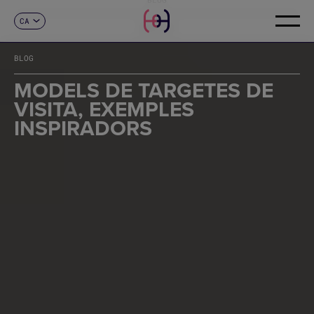
CA
CONTACTE
ES
EN
BLOG
FR
DE
MODELS DE TARGETES DE
IT
VISITA, EXEMPLES
PT
INSPIRADORS