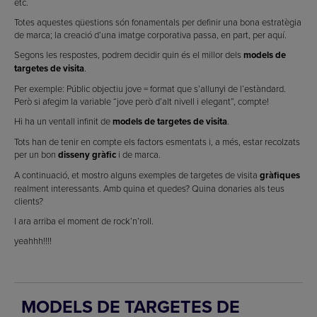
etc.
Totes aquestes qüestions són fonamentals per definir una bona estratègia
de marca; la creació d’una imatge corporativa passa, en part, per aquí.
Segons les respostes, podrem decidir quin és el millor dels
models de
targetes de visita
.
Per exemple: Públic objectiu jove = format que s’allunyi de l’estàndard.
Però si afegim la variable “jove però d’alt nivell i elegant”, compte!
Hi ha un ventall infinit de
models de targetes de visita
.
Tots han de tenir en compte els factors esmentats i, a més, estar recolzats
per un bon
disseny gràfic
i de marca.
A continuació, et mostro alguns exemples de targetes de visita
gràfiques
realment interessants. Amb quina et quedes? Quina donaries als teus
clients?
I ara arriba el moment de rock’n’roll.
yeahhh!!!!
MODELS DE TARGETES DE