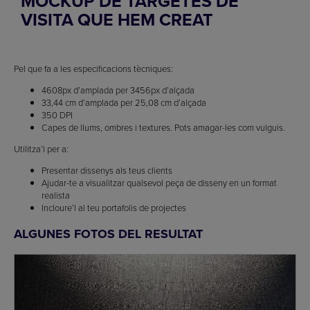
MOCKUP DE TARGETES DE
VISITA QUE HEM CREAT
Pel que fa a les especificacions tècniques:
4608px d’amplada per 3456px d’alçada
33,44 cm d’amplada per 25,08 cm d’alçada
350 DPI
Capes de llums, ombres i textures. Pots amagar-les com vulguis.
Utilitza’l per a:
Presentar dissenys als teus clients
Ajudar-te a visualitzar qualsevol peça de disseny en un format
realista
Incloure’l al teu portafolis de projectes
ALGUNES FOTOS DEL RESULTAT