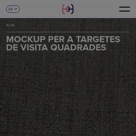
CA
CONTACTE
ES
EN
BLOG
FR
DE
MOCKUP PER A TARGETES
IT
DE VISITA QUADRADES
PT