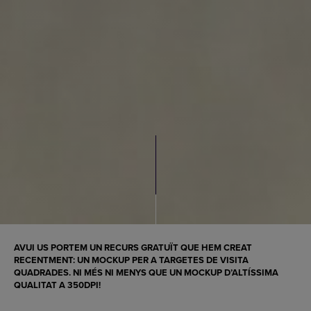
AVUI US PORTEM UN RECURS GRATUÏT QUE HEM CREAT
RECENTMENT: UN MOCKUP PER A TARGETES DE VISITA
QUADRADES. NI MÉS NI MENYS QUE UN MOCKUP D’ALTÍSSIMA
QUALITAT A 350DPI!