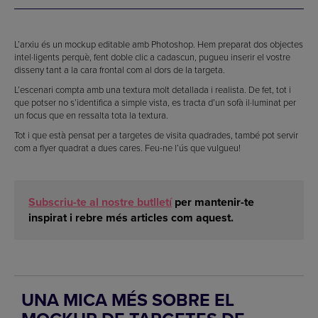
L’arxiu és un mockup editable amb Photoshop. Hem preparat dos objectes
intel·ligents perquè, fent doble clic a cadascun, pugueu inserir el vostre
disseny tant a la cara frontal com al dors de la targeta.
L’escenari compta amb una textura molt detallada i realista. De fet, tot i
que potser no s’identifica a simple vista, es tracta d’un sofà il·luminat per
un focus que en ressalta tota la textura.
Tot i que està pensat per a targetes de visita quadrades, també pot servir
com a flyer quadrat a dues cares. Feu-ne l’ús que vulgueu!
Subscriu-te al nostre butlletí
per mantenir-te
inspirat i rebre més articles com aquest.
UNA MICA MÉS SOBRE EL