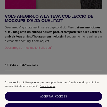
VOLS AFEGIR-LO A LA TEVA COL·LECCIÓ DE
MOCKUPS D’ALTA QUALITAT?
Descarrega’l gratuïtament i sense cap condició. Però…
si ens menciones
al teu blog amb un enllaç a aquest post, el comparteixes a les xarxes o
amb els teus amics, t’ho agrairem moltíssim
i segurament ens animarem
a crear més contingut com aquest.
Descarrega el mockup fent clic aquí
ARTICLES RELACIONATS
El nostre lloc utilitza galetes per recopilar informació sobre el dispositiu i la
seva activitat de navegació.
fent clic aquí
.
ACCEPTAR COOKIES