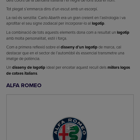
dels colors de la bandera italiana i el negre de fons sota el nom.
Tot plegat s’emmarca dins d’un escut amb un escorpí.
La raó és senzilla: Carlo Abarth era un gran creient en l’astrologia i va
aprofitar el seu signe zodiacal per incorporar-lo al
logotip
.
La combinació de tots aquests elements dona com a resultat un
logotip
amb molta personalitat, estil i força.
Com a primera reflexió sobre el
disseny d’un logotip
de marca, cal
destacar que en el sector de l’automòbil és essencial transmetre una
imatge de potència.
Un
disseny de logotip
ideal per encetar aquest recull dels
millors logos
de cotxes italians
.
ALFA ROMEO