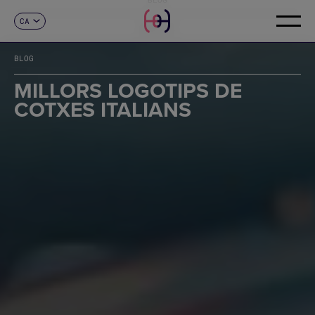
CA
CONTACTE
ES
EN
BLOG
FR
DE
MILLORS LOGOTIPS DE
IT
COTXES ITALIANS
PT