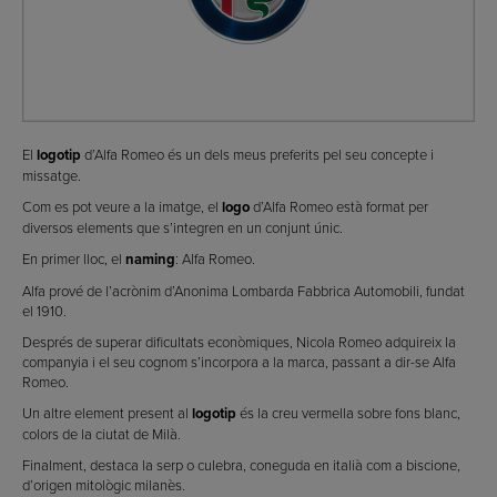
El
logotip
d’Alfa Romeo és un dels meus preferits pel seu concepte i
missatge.
Com es pot veure a la imatge, el
logo
d’Alfa Romeo està format per
diversos elements que s’integren en un conjunt únic.
En primer lloc, el
naming
: Alfa Romeo.
Alfa prové de l’acrònim d’Anonima Lombarda Fabbrica Automobili, fundat
el 1910.
Després de superar dificultats econòmiques, Nicola Romeo adquireix la
companyia i el seu cognom s’incorpora a la marca, passant a dir-se Alfa
Romeo.
Un altre element present al
logotip
és la creu vermella sobre fons blanc,
colors de la ciutat de Milà.
Finalment, destaca la serp o culebra, coneguda en italià com a biscione,
d’origen mitològic milanès.