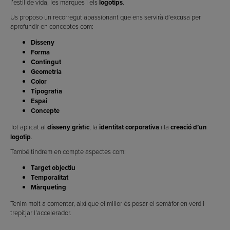
l’estil de vida, les marques i els
logotips
.
Us proposo un recorregut apassionant que ens servirà d’excusa per
aprofundir en conceptes com:
Disseny
Forma
Contingut
Geometria
Color
Tipografia
Espai
Concepte
Tot aplicat al
disseny gràfic
, la
identitat corporativa
i la
creació d’un
logotip
.
També tindrem en compte aspectes com:
Target objectiu
Temporalitat
Màrqueting
Tenim molt a comentar, així que el millor és posar el semàfor en verd i
trepitjar l’accelerador.