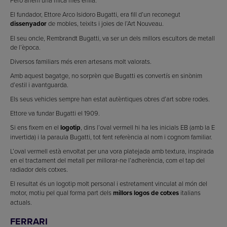
El fundador, Ettore Arco Isidoro Bugatti, era fill d’un reconegut
dissenyador
de mobles, teixits i joies de l’Art Nouveau.
El seu oncle, Rembrandt Bugatti, va ser un dels millors escultors de metall
de l’època.
Diversos familiars més eren artesans molt valorats.
Amb aquest bagatge, no sorprèn que Bugatti es convertís en sinònim
d’estil i avantguarda.
Els seus vehicles sempre han estat autèntiques obres d’art sobre rodes.
Ettore va fundar Bugatti el 1909.
Si ens fixem en el
logotip
, dins l’oval vermell hi ha les inicials EB (amb la E
invertida) i la paraula Bugatti, tot fent referència al nom i cognom familiar.
L’oval vermell està envoltat per una vora platejada amb textura, inspirada
en el tractament del metall per millorar-ne l’adherència, com el tap del
radiador dels cotxes.
El resultat és un logotip molt personal i estretament vinculat al món del
motor, motiu pel qual forma part dels
millors logos de cotxes
italians
actuals.
FERRARI