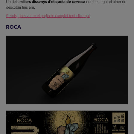
Un dels
millors dissenys d’etiqueta de cervesa
que he tingut el plaer de
descobrir fins ara.
Si vols, pots veure el projecte complet fent clic aquí
ROCA