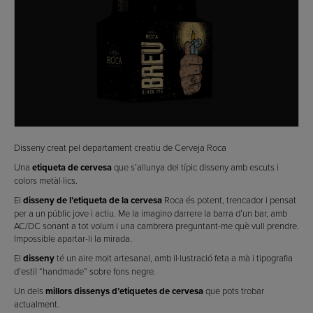
Disseny creat pel departament creatiu de Cerveja Roca
Una
etiqueta de cervesa
que s’allunya del típic disseny amb escuts i
colors metàl·lics.
El
disseny de l’etiqueta de la cervesa
Roca és potent, trencador i pensat
per a un públic jove i actiu. Me la imagino darrere la barra d’un bar, amb
AC/DC sonant a tot volum i una cambrera preguntant-me què vull prendre.
Impossible apartar-li la mirada.
El
disseny
té un aire molt artesanal, amb il·lustració feta a mà i tipografia
d’estil “handmade” sobre fons negre.
Un dels
millors dissenys d’etiquetes de cervesa
que pots trobar
actualment.