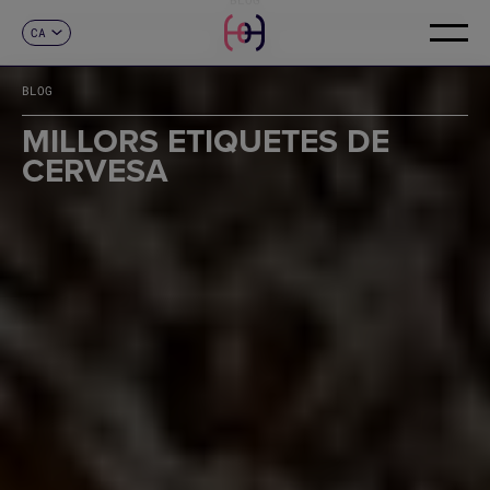
CA
CONTACTE
ES
EN
BLOG
FR
DE
MILLORS ETIQUETES DE
IT
CERVESA
PT