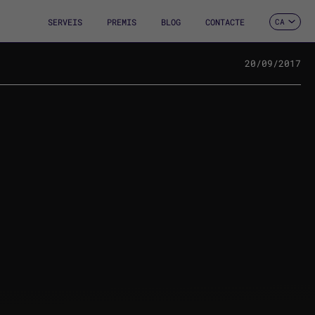
SERVEIS
PREMIS
BLOG
CONTACTE
CA
ES
EN
FR
20/09/2017
DE
IT
PT