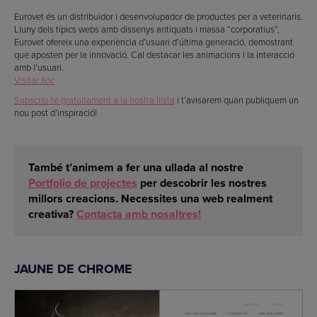
Eurovet és un distribuïdor i desenvolupador de productes per a veterinaris.
Lluny dels típics webs amb dissenys antiquats i massa “corporatius”,
Eurovet ofereix una experiència d’usuari d’última generació, demostrant
que aposten per la innovació. Cal destacar les animacions i la interacció
amb l’usuari.
Visitar lloc
Subscriu-te gratuïtament a la nostra llista
i t’avisarem quan publiquem un
nou post d’inspiració!
També t’animem a fer una ullada al nostre
Portfolio de projectes
per descobrir
les nostres
millors creacions
. Necessites una web realment
creativa?
Contacta amb nosaltres!
JAUNE DE CHROME