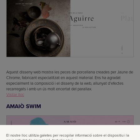
Aquest disseny web mostra les peces de porcellana creades per Jaune de
Chrome, fabricant especialitzat en aquest material. Ens ha agradat
especialment la composició i el disseny de la web, allunyat d’efectes
recarregats i amb un ús molt encertat del parallax.
Visitar lloc
AMAIÒ SWIM
El nostre lloc utilitza galetes per recopilar informació sobre el dispositiu i la