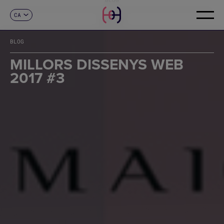
CA
CONTACTE
ES
EN
BLOG
FR
DE
MILLORS DISSENYS WEB
IT
2017 #3
PT