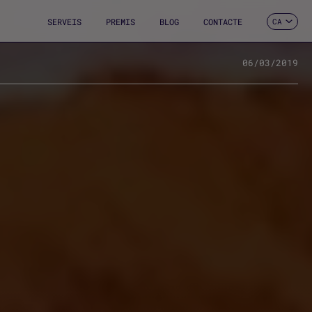
SERVEIS
PREMIS
BLOG
CONTACTE
CA
ES
EN
FR
06/03/2019
DE
IT
PT