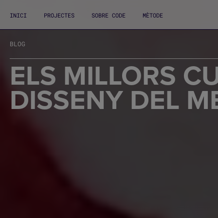
INICI
PROJECTES
SOBRE CODE
MÈTODE
BLOG
ELS MILLORS C
DISSENY DEL M