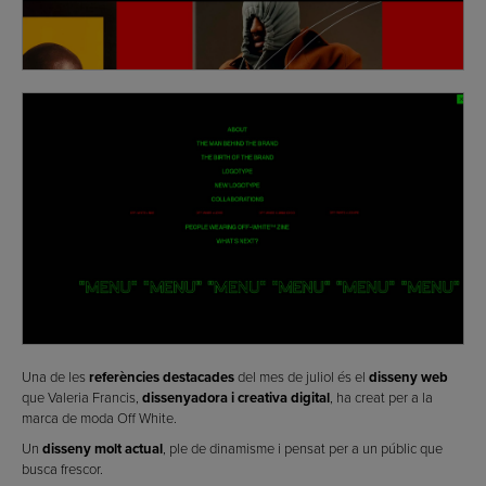
Una de les
referències destacades
del mes de juliol és el
disseny web
que Valeria Francis,
dissenyadora i creativa digital
, ha creat per a la
marca de moda Off White.
Un
disseny molt actual
, ple de dinamisme i pensat per a un públic que
busca frescor.