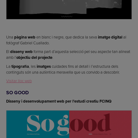
Una
pàgina web
en blanc i negre, que dedica la seva
imatge digital
al
fotògraf Gabriel Cuallado.
El
disseny web
forma part d’aquesta selecció pel seu aspecte tan alineat
amb l’
objectiu del projecte
.
La
tipografia
, les
imatges
cuidades fins al detall i l’estructura dels
continguts són una autèntica meravella que us convido a descobrir.
Visitar lloc web
SO GOOD
Disseny i desenvolupament web per l’estudi creatiu FCINQ