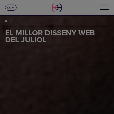
CA
CONTACTE
ES
EN
BLOG
FR
DE
EL MILLOR DISSENY WEB
IT
DEL JULIOL
PT