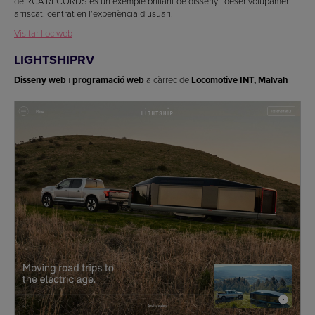
de RCA RECORDS és un exemple brillant de disseny i desenvolupament
arriscat, centrat en l’experiència d’usuari.
Visitar lloc web
LIGHTSHIPRV
Disseny web
i
programació web
a càrrec de
Locomotive INT, Malvah