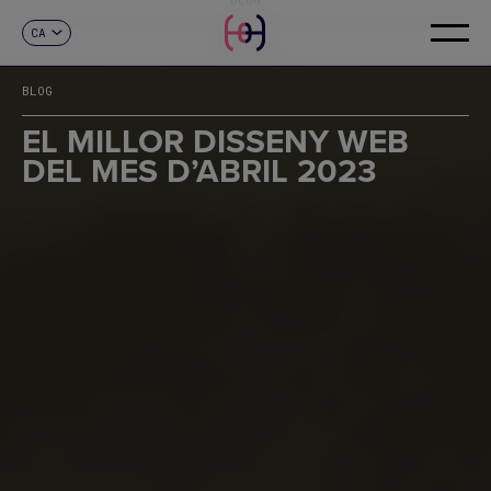
CA
CONTACTE
ES
EN
BLOG
FR
DE
EL MILLOR DISSENY WEB
IT
DEL MES D’ABRIL 2023
PT