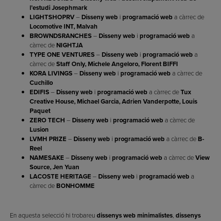
l’estudi Josephmark
LIGHTSHOPRV
–
Disseny web
i
programació web
a càrrec de
Locomotive INT, Malvah
BROWNDSRANCHES
–
Disseny web
i
programació web
a
càrrec de
NIGHTJA
TYPE ONE VENTURES
–
Disseny web
i
programació web
a
càrrec de
Staff Only, Michele Angeloro, Florent BIFFI
KORA LIVINGS
–
Disseny web
i
programació web
a càrrec de
Cuchillo
EDIFIS
–
Disseny web
i
programació web
a càrrec de
Tux
Creative House, Michael Garcia, Adrien Vanderpotte, Louis
Paquet
ZERO TECH
–
Disseny web
i
programació web
a càrrec de
Lusion
LVMH PRIZE
–
Disseny web
i
programació web
a càrrec de
B-
Reel
NAMESAKE
–
Disseny web
i
programació web
a càrrec de
View
Source, Jen Yuan
LACOSTE HERITAGE
–
Disseny web
i
programació web
a
càrrec de
BONHOMME
En aquesta selecció hi trobareu
dissenys web minimalistes
,
dissenys