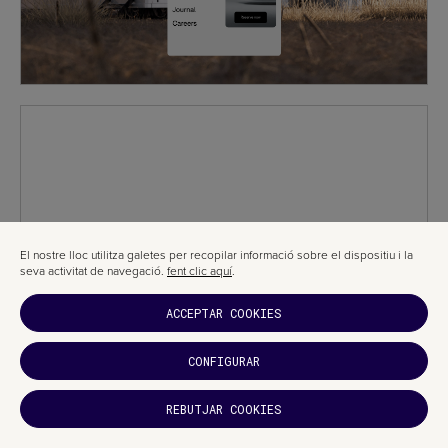
El nostre lloc utilitza galetes per recopilar informació sobre el dispositiu i la
seva activitat de navegació.
fent clic aquí
.
ACCEPTAR COOKIES
CONFIGURAR
REBUTJAR COOKIES
T'HA
AGRADAT?