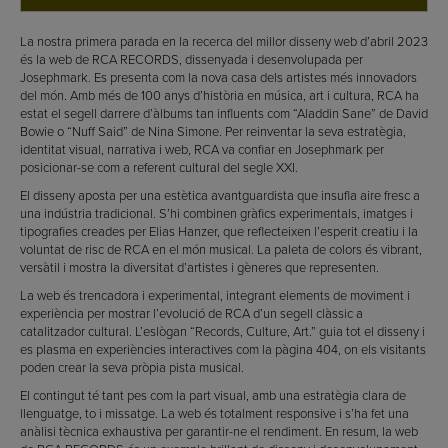
La nostra primera parada en la recerca del millor disseny web d’abril 2023
és la web de RCA RECORDS, dissenyada i desenvolupada per
Josephmark. Es presenta com la nova casa dels artistes més innovadors
del món. Amb més de 100 anys d’història en música, art i cultura, RCA ha
estat el segell darrere d’àlbums tan influents com “Aladdin Sane” de David
Bowie o “Nuff Said” de Nina Simone. Per reinventar la seva estratègia,
identitat visual, narrativa i web, RCA va confiar en Josephmark per
posicionar-se com a referent cultural del segle XXI.
El disseny aposta per una estètica avantguardista que insufla aire fresc a
una indústria tradicional. S’hi combinen gràfics experimentals, imatges i
tipografies creades per Elias Hanzer, que reflecteixen l’esperit creatiu i la
voluntat de risc de RCA en el món musical. La paleta de colors és vibrant,
versàtil i mostra la diversitat d’artistes i gèneres que representen.
La web és trencadora i experimental, integrant elements de moviment i
experiència per mostrar l’evolució de RCA d’un segell clàssic a
catalitzador cultural. L’eslògan “Records, Culture, Art.” guia tot el disseny i
es plasma en experiències interactives com la pàgina 404, on els visitants
poden crear la seva pròpia pista musical.
El contingut té tant pes com la part visual, amb una estratègia clara de
llenguatge, to i missatge. La web és totalment responsive i s’ha fet una
anàlisi tècnica exhaustiva per garantir-ne el rendiment. En resum, la web