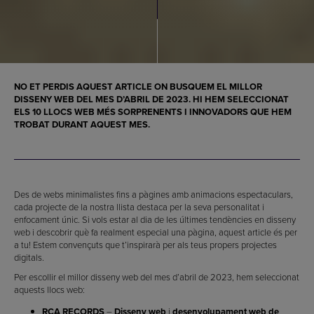
NO ET PERDIS AQUEST ARTICLE ON BUSQUEM EL MILLOR
DISSENY WEB DEL MES D’ABRIL DE 2023. HI HEM SELECCIONAT
ELS 10 LLOCS WEB MÉS SORPRENENTS I INNOVADORS QUE HEM
TROBAT DURANT AQUEST MES.
Des de webs minimalistes fins a pàgines amb animacions espectaculars,
cada projecte de la nostra llista destaca per la seva personalitat i
enfocament únic. Si vols estar al dia de les últimes tendències en disseny
web i descobrir què fa realment especial una pàgina, aquest article és per
a tu! Estem convençuts que t’inspirarà per als teus propers projectes
digitals.
Per escollir el millor disseny web del mes d’abril de 2023, hem seleccionat
aquests llocs web:
RCA RECORDS
–
Disseny web
i
desenvolupament web de