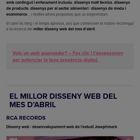
amb contingut i enfocament inclusiu
,
dissenys molt tècnics
,
dissenys
de producte
,
dissenys per al sector alimentari
i
dissenys de moda i
ecommerce
… i moltes altres propostes que us sorprendran.
El camí és llarg i el temps apressa, així que comencem el nostre recorregut
a la recerca del
millor disseny web del mes d’abril
.
Vols un web guanyador? – Fes clic i t’assessorem
per potenciar la teva presència digital.
EL MILLOR DISSENY WEB DEL
MES D’ABRIL
RCA RECORDS
Disseny web
i
desenvolupament web de l’estudi Josephmark