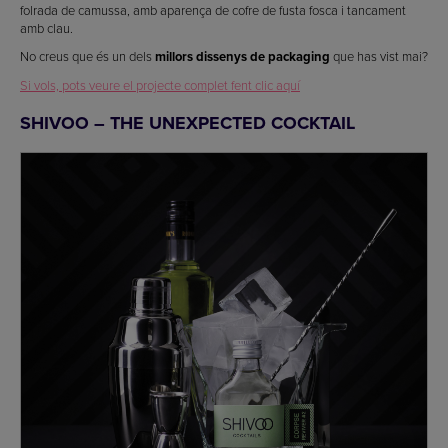
folrada de camussa, amb aparença de cofre de fusta fosca i tancament
amb clau.
No creus que és un dels
millors dissenys de packaging
que has vist mai?
Si vols, pots veure el projecte complet fent clic aquí
SHIVOO – THE UNEXPECTED COCKTAIL