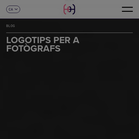
CA
CONTACTE
ES
EN
BLOG
FR
DE
LOGOTIPS PER A
IT
FOTÒGRAFS
PT