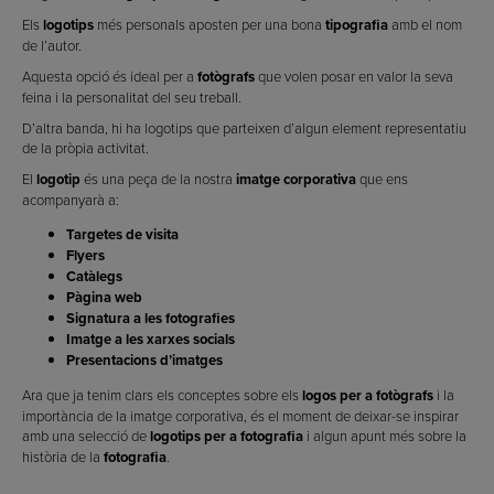
Els
logotips
més personals aposten per una bona
tipografia
amb el nom
de l’autor.
Aquesta opció és ideal per a
fotògrafs
que volen posar en valor la seva
feina i la personalitat del seu treball.
D’altra banda, hi ha logotips que parteixen d’algun element representatiu
de la pròpia activitat.
El
logotip
és una peça de la nostra
imatge corporativa
que ens
acompanyarà a:
Targetes de visita
Flyers
Catàlegs
Pàgina web
Signatura a les fotografies
Imatge a les xarxes socials
Presentacions d’imatges
Ara que ja tenim clars els conceptes sobre els
logos per a fotògrafs
i la
importància de la imatge corporativa, és el moment de deixar-se inspirar
amb una selecció de
logotips per a fotografia
i algun apunt més sobre la
història de la
fotografia
.