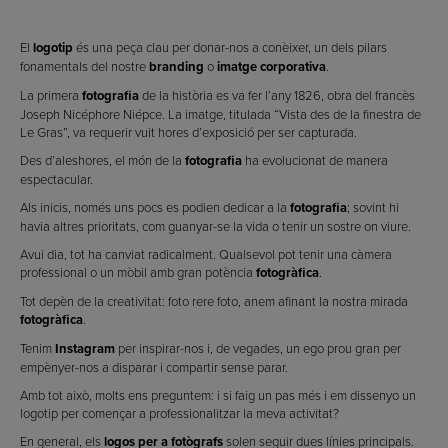
El
logotip
és una peça clau per donar-nos a conèixer, un dels pilars
fonamentals del nostre
branding
o
imatge corporativa
.
La primera
fotografia
de la història es va fer l’any 1826, obra del francès
Joseph Nicéphore Niépce. La imatge, titulada “Vista des de la finestra de
Le Gras”, va requerir vuit hores d’exposició per ser capturada.
Des d’aleshores, el món de la
fotografia
ha evolucionat de manera
espectacular.
Als inicis, només uns pocs es podien dedicar a la
fotografia
; sovint hi
havia altres prioritats, com guanyar-se la vida o tenir un sostre on viure.
Avui dia, tot ha canviat radicalment. Qualsevol pot tenir una càmera
professional o un mòbil amb gran potència
fotogràfica
.
Tot depèn de la creativitat: foto rere foto, anem afinant la nostra mirada
fotogràfica
.
Tenim
Instagram
per inspirar-nos i, de vegades, un ego prou gran per
empènyer-nos a disparar i compartir sense parar.
Amb tot això, molts ens preguntem: i si faig un pas més i em dissenyo un
logotip per començar a professionalitzar la meva activitat?
En general, els
logos per a fotògrafs
solen seguir dues línies principals.