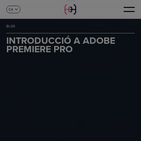
CA
CONTACTE
ES
EN
BLOG
FR
DE
INTRODUCCIÓ A ADOBE
IT
PREMIERE PRO
PT