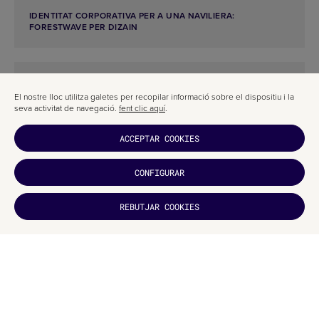
IDENTITAT CORPORATIVA PER A UNA NAVILIERA:
FORESTWAVE PER DIZAIN
El nostre lloc utilitza galetes per recopilar informació sobre el dispositiu i la
seva activitat de navegació.
fent clic aquí
.
ACCEPTAR COOKIES
CONFIGURAR
REBUTJAR COOKIES
T'HA
AGRADAT?
HIWING MARINE: UNA IDENTIDAD NÁUTICA QUE SABE A
ORDEN, AZUL PROFUNDO Y MARCA CON PULSO EDITORIAL