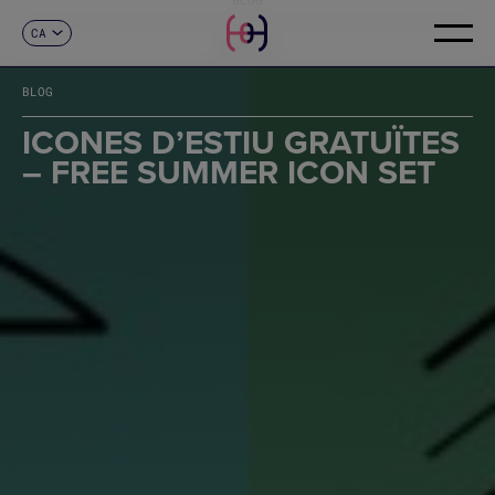
CA
CONTACTE
ES
EN
BLOG
FR
DE
ICONES D’ESTIU GRATUÏTES
IT
– FREE SUMMER ICON SET
PT