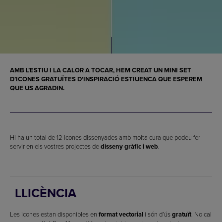
AMB L’ESTIU I LA CALOR A TOCAR, HEM CREAT UN MINI SET
D’
ICONES GRATUÏTES D’INSPIRACIÓ ESTIUENCA
QUE ESPEREM
QUE US AGRADIN.
Hi ha un total de 12 icones dissenyades amb molta cura que podeu fer
servir en els vostres projectes de
disseny gràfic i web
.
LLICÈNCIA
Les icones estan disponibles en
format vectorial
i són d’ús
gratuït
. No cal