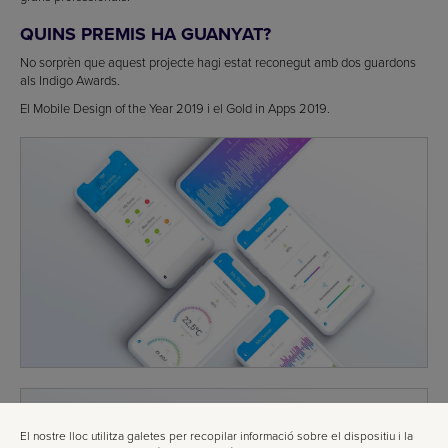
QUINS PREMIS HA GUANYAT?
No sorprèn que aquest projecte hagi estat reconegut amb dos guardons
als Indigo Awards.
El Mobile Design of the Year 2019 i el Gold in Apps 2019.
El nostre lloc utilitza galetes per recopilar informació sobre el dispositiu i la