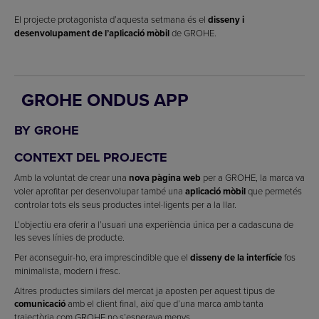
El projecte protagonista d’aquesta setmana és el
disseny i
desenvolupament de l’aplicació mòbil
de GROHE.
GROHE ONDUS APP
BY GROHE
CONTEXT DEL PROJECTE
Amb la voluntat de crear una
nova pàgina web
per a GROHE, la marca va
voler aprofitar per desenvolupar també una
aplicació mòbil
que permetés
controlar tots els seus productes intel·ligents per a la llar.
L’objectiu era oferir a l’usuari una experiència única per a cadascuna de
les seves línies de producte.
Per aconseguir-ho, era imprescindible que el
disseny de la interfície
fos
minimalista, modern i fresc.
Altres productes similars del mercat ja aposten per aquest tipus de
comunicació
amb el client final, així que d’una marca amb tanta
trajectòria com GROHE no s’esperava menys.