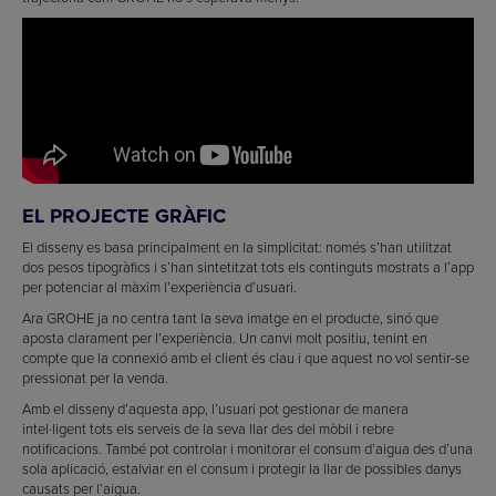
EL PROJECTE GRÀFIC
El disseny es basa principalment en la simplicitat: només s’han utilitzat
dos pesos tipogràfics i s’han sintetitzat tots els continguts mostrats a l’app
per potenciar al màxim l’experiència d’usuari.
Ara GROHE ja no centra tant la seva imatge en el producte, sinó que
aposta clarament per l’experiència. Un canvi molt positiu, tenint en
compte que la connexió amb el client és clau i que aquest no vol sentir-se
pressionat per la venda.
Amb el disseny d’aquesta app, l’usuari pot gestionar de manera
intel·ligent tots els serveis de la seva llar des del mòbil i rebre
notificacions. També pot controlar i monitorar el consum d’aigua des d’una
sola aplicació, estalviar en el consum i protegir la llar de possibles danys
causats per l’aigua.