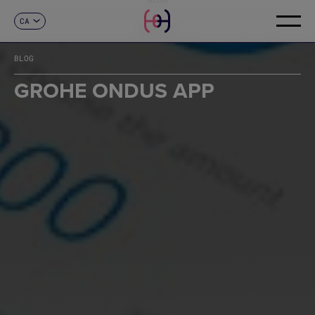
CA
CONTACTE
ES
EN
BLOG
FR
DE
GROHE ONDUS APP
IT
PT