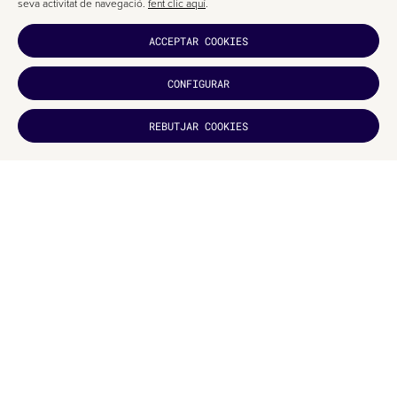
seva activitat de navegació.
fent clic aquí
.
ACCEPTAR COOKIES
CONFIGURAR
REBUTJAR COOKIES
T'HA
AGRADAT?